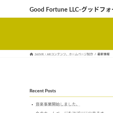
コ
ナ
Good Fortune LLC-グッ
ン
ビ
テ
ゲ
ン
ー
ツ
シ
へ
ョ
ス
ン
キ
に
ッ
移
360VR・ARコンテンツ、ホームページ制作
最新情報
プ
動
Recent Posts
音楽事業開始しました、