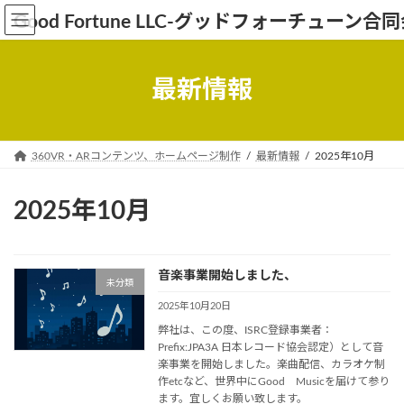
コ
ナ
Good Fortune LLC-グッドフォーチューン合
ン
ビ
テ
ゲ
ン
ー
最新情報
ツ
シ
へ
ョ
ス
ン
キ
に
360VR・ARコンテンツ、ホームページ制作
最新情報
2025年10月
ッ
移
プ
動
2025年10月
音楽事業開始しました、
未分類
2025年10月20日
弊社は、この度、ISRC登録事業者：
Prefix:JPA3A 日本レコード協会認定）として音
楽事業を開始しました。楽曲配信、カラオケ制
作etcなど、世界中にGood Musicを届けて参り
ます。宜しくお願い致します。